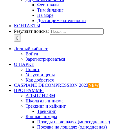
Фестивали
Тим билдинг
На море
Достопримечательности
КОНТАКТЫ
Результат поиска:
Личный кабинет
Войти
Зарегистрироваться
О ПАРКЕ
Приют
Услуги и цены
Как добраться
CASPIANE DECOMPRESSION 2023
NEW
ПРОГРАММЫ
АЛЬПИНИЗМ
Школа альпинизма
Треккинг и хайкинг
Треккинг
Конные походы
Походы на лошадях (многодневные)
Поездка на лошадях (однодневная)