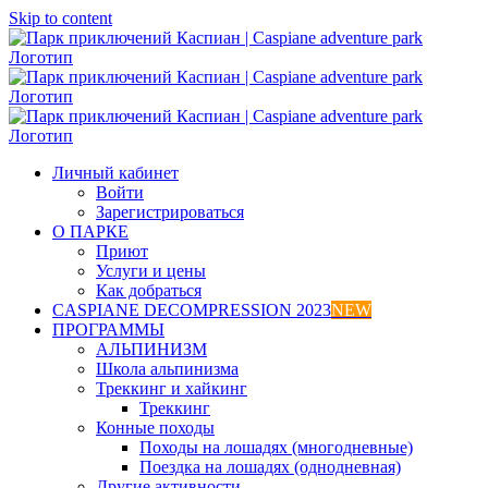
Skip to content
Личный кабинет
Войти
Зарегистрироваться
О ПАРКЕ
Приют
Услуги и цены
Как добраться
CASPIANE DECOMPRESSION 2023
NEW
ПРОГРАММЫ
АЛЬПИНИЗМ
Школа альпинизма
Треккинг и хайкинг
Треккинг
Конные походы
Походы на лошадях (многодневные)
Поездка на лошадях (однодневная)
Другие активности