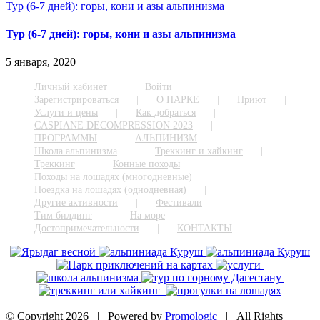
Тур (6-7 дней): горы, кони и азы альпинизма
Тур (6-7 дней): горы, кони и азы альпинизма
5 января, 2020
Личный кабинет
Войти
Зарегистрироваться
О ПАРКЕ
Приют
Услуги и цены
Как добраться
CASPIANE DECOMPRESSION 2023
ПРОГРАММЫ
АЛЬПИНИЗМ
Школа альпинизма
Треккинг и хайкинг
Треккинг
Конные походы
Походы на лошадях (многодневные)
Поездка на лошадях (однодневная)
Другие активности
Фестивали
Тим билдинг
На море
Достопримечательности
КОНТАКТЫ
© Copyright
2026 | Powered by
Promologic
| All Rights