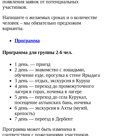
появления заявок от потенциальных
участников.
Напишите о желаемых сроках и о количестве
человек – мы обязательно предложим
варианты.
Программа
Программа для группы 2-6 чел.
1 день. — приезд
2 день — знакомство с лошадьми,
обучение езде, прогулка к стене Ярыдага
3 день — отдых, экскурсия в Куруш
4 день — переход до промежуточного
лагеря в горах, ночевка в лагере
5 день — переход до села Курукал,
посещение ахтынских бань, ночевка
6 день — экскурсия в Ахты (музей,
крепость)
7 день — переезд в Дербент
Программа может быть изменена в
соответствии с пожеланиями участников.