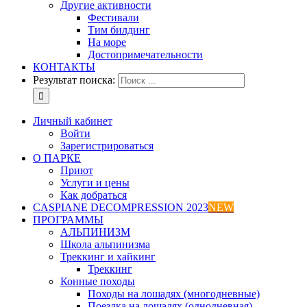
Другие активности
Фестивали
Тим билдинг
На море
Достопримечательности
КОНТАКТЫ
Результат поиска:
Личный кабинет
Войти
Зарегистрироваться
О ПАРКЕ
Приют
Услуги и цены
Как добраться
CASPIANE DECOMPRESSION 2023
NEW
ПРОГРАММЫ
АЛЬПИНИЗМ
Школа альпинизма
Треккинг и хайкинг
Треккинг
Конные походы
Походы на лошадях (многодневные)
Поездка на лошадях (однодневная)