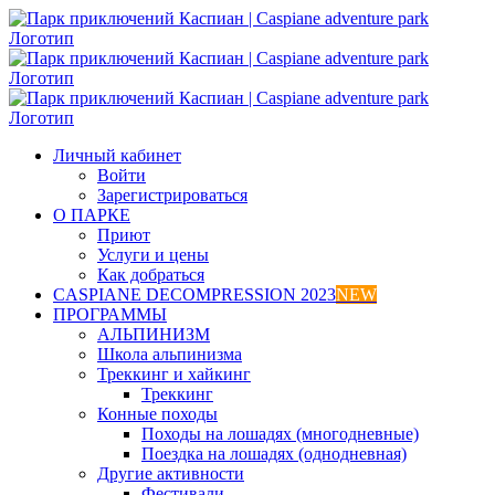
Skip
to
content
Личный кабинет
Войти
Зарегистрироваться
О ПАРКЕ
Приют
Услуги и цены
Как добраться
CASPIANE DECOMPRESSION 2023
NEW
ПРОГРАММЫ
АЛЬПИНИЗМ
Школа альпинизма
Треккинг и хайкинг
Треккинг
Конные походы
Походы на лошадях (многодневные)
Поездка на лошадях (однодневная)
Другие активности
Фестивали