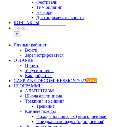
Фестивали
Тим билдинг
На море
Достопримечательности
КОНТАКТЫ
Результат
поиска:
Личный кабинет
Войти
Зарегистрироваться
О ПАРКЕ
Приют
Услуги и цены
Как добраться
CASPIANE DECOMPRESSION 2023
NEW
ПРОГРАММЫ
АЛЬПИНИЗМ
Школа альпинизма
Треккинг и хайкинг
Треккинг
Конные походы
Походы на лошадях (многодневные)
Поездка на лошадях (однодневная)
Другие активности