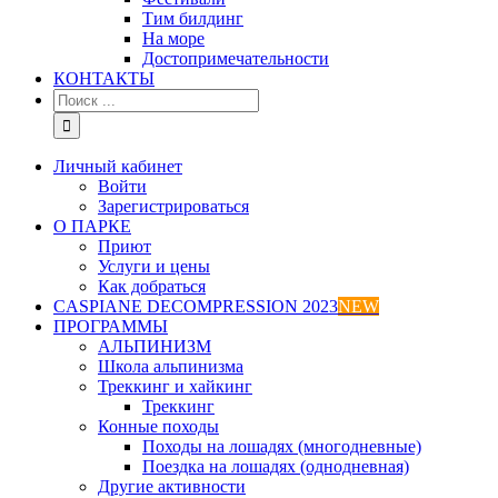
Тим билдинг
На море
Достопримечательности
КОНТАКТЫ
Результат
поиска:
Личный кабинет
Войти
Зарегистрироваться
О ПАРКЕ
Приют
Услуги и цены
Как добраться
CASPIANE DECOMPRESSION 2023
NEW
ПРОГРАММЫ
АЛЬПИНИЗМ
Школа альпинизма
Треккинг и хайкинг
Треккинг
Конные походы
Походы на лошадях (многодневные)
Поездка на лошадях (однодневная)
Другие активности