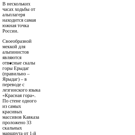
В нескольких
часах ходьбы от
альплагеря
находится самая
южная точка
России.
С
воеобразной
меккой для
альпинистов
являются
отвесные скалы
горы Ерыдаг
(правильно –
Ярыдаг) – в
переводе с
лезгинского языка
«Красная гора».
По стене одного
из самых
красивых
массивов Кавказа
проложено 33
скальных
маршрута от 1-й