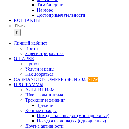
Тим билдинг
На море
Достопримечательности
КОНТАКТЫ
Результат
поиска:
Личный кабинет
Войти
Зарегистрироваться
О ПАРКЕ
Приют
Услуги и цены
Как добраться
CASPIANE DECOMPRESSION 2023
NEW
ПРОГРАММЫ
АЛЬПИНИЗМ
Школа альпинизма
Треккинг и хайкинг
Треккинг
Конные походы
Походы на лошадях (многодневные)
Поездка на лошадях (однодневная)
Другие активности