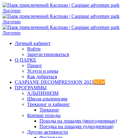
Skip
to
content
Личный кабинет
Войти
Зарегистрироваться
О ПАРКЕ
Приют
Услуги и цены
Как добраться
CASPIANE DECOMPRESSION 2023
NEW
ПРОГРАММЫ
АЛЬПИНИЗМ
Школа альпинизма
Треккинг и хайкинг
Треккинг
Конные походы
Походы на лошадях (многодневные)
Поездка на лошадях (однодневная)
Другие активности
Фестивали