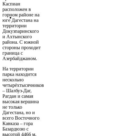
Каспиан
расположен в
горном районе на
юге Дагестана на
территории
Докузпаринского
и Ахтынского
района. С южной
стороны проходит
граница с
Азербайджаном.
На территории
парка находится
нескольно
четырёхтысячников
– Шалбуз-Даг,
Рагдан и самая
высокая вершина
не только
Дагестана, но и
всего Восточного
Кавказа – гора
Базардюзю с
высотой 4466 м.