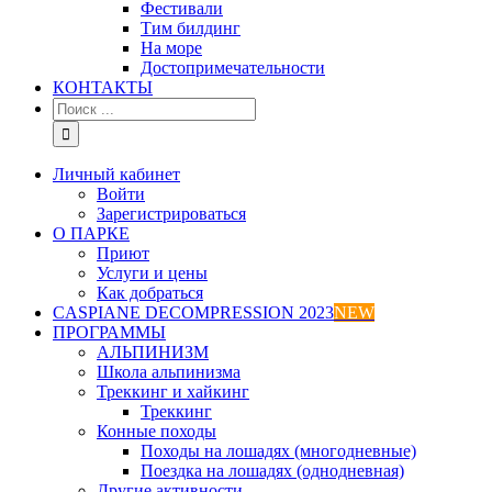
Фестивали
Тим билдинг
На море
Достопримечательности
КОНТАКТЫ
Результат
поиска:
Личный кабинет
Войти
Зарегистрироваться
О ПАРКЕ
Приют
Услуги и цены
Как добраться
CASPIANE DECOMPRESSION 2023
NEW
ПРОГРАММЫ
АЛЬПИНИЗМ
Школа альпинизма
Треккинг и хайкинг
Треккинг
Конные походы
Походы на лошадях (многодневные)
Поездка на лошадях (однодневная)
Другие активности