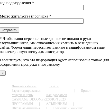
код подразделения *
Место жительства (прописка)*
* Чтобы ваши персональные данные не попали в руки
злоумышлеников, мы отказались их хранить в базе данных
сайта. Форма лишь пересылает данные в зашифрованном виде
на электронную почту администратора.
Гарантируем, что эта информация будет использована только для
оформления пропуска в погранзону.
×
Личный кабинет
Войти
Зарегистрироваться
О ПАРКЕ
Приют
Услуги и цены
Как добраться
CASPIANE DECOMPRESSION 2023
ПРОГРАММЫ
АЛЬПИНИЗМ
Школа альпинизма
Треккинг и хайкинг