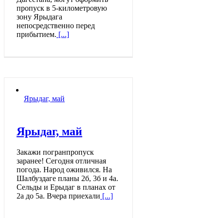
пропуск в 5-километровую
зону Ярыдага
непосредственно перед
прибытием.
[...]
Ярыдаг, май
Ярыдаг, май
Закажи погранпропуск
заранее! Сегодня отличная
погода. Народ оживился. На
Шалбуздаге планы 2б, 3б и 4а.
Сельды и Ерыдаг в планах от
2а до 5а. Вчера приехали
[...]